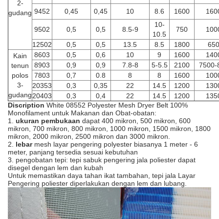
2-
9452
0,45
0,45
10
8.6
1600
160
gudang
10-
9502
0,5
0,5
8.5-9
750
100
10.5
12502
0,5
0,5
13.5
8.5
1800
65
8603
0,5
0,6
10
9
1600
140
Kain
8903
0,9
0,9
7.8-8
5-5.5
2100
7500-
tenun
polos
7803
0,7
0.8
8
8
1600
100
3-
20353
0,3
0,35
22
14.5
1200
130
gudang
20403
0,3
0,4
22
14.5
1200
135
Discription
White 08552 Polyester Mesh Dryer Belt 100%
Monofilament untuk Makanan dan Obat-obatan:
1.
ukuran pembukaan
dapat 400 mikron, 500 mikron, 600
mikron, 700 mikron, 800 mikron, 1000 mikron, 1500 mikron, 1800
mikron, 2000 mikron, 2500 mikron dan 3000 mikron.
2.
lebar
mesh layar pengering polyester biasanya 1 meter - 6
meter, panjang tersedia sesuai kebutuhan
3. pengobatan tepi: tepi sabuk pengering jala poliester dapat
disegel dengan lem dan kubah
Untuk memastikan daya tahan ikat tambahan, tepi jala Layar
Pengering poliester diperlakukan dengan lem dan lubang.