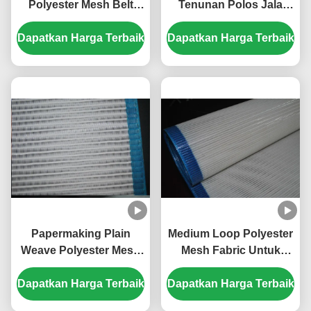
Polyester Mesh Belt
Tenunan Polos Jala
Spiral Wire Untuk
Kain Untuk Konveyor,
Dapatkan Harga Terbaik
Produksi Kertas
Dapatkan Harga Terbaik
Layanan OEM ODM
Papermaking Plain
Medium Loop Polyester
Weave Polyester Mesh
Mesh Fabric Untuk
Belt Dengan Spiral
Mesin Pembuatan
Dapatkan Harga Terbaik
Dryer Screen Untuk
Dapatkan Harga Terbaik
Kertas 3868
Pengeringan