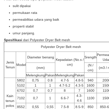
sulit dipakai
permukaan rata
permeabilitas udara yang baik
properti stabil
umur panjang.
Spesifikasi
dari Polyester Dryer Belt mesh
Polyester Dryer Belt mesh
Permeab
Diameter benang
Srength
Kepadatan (No.s /
Uda
Jenis
cm)
Model
(N /
Tenun
(mm)
(m3 / 
cm)
Melengkung
Pakan
Melengkung
Pakan
5802
0,75
0.8
4.7-5
4.8-5
940
200
5102
1
1
4.7-5.2
4.3-5
1600
150
6702
0,7
0,7
8
7
1600
110
4.3-
Kain
7102
0,7
1
6.6-7
1100
150
4.6
tenun
polos
8552
0,55
0,55
7.5-8
8.5-9
850
850-