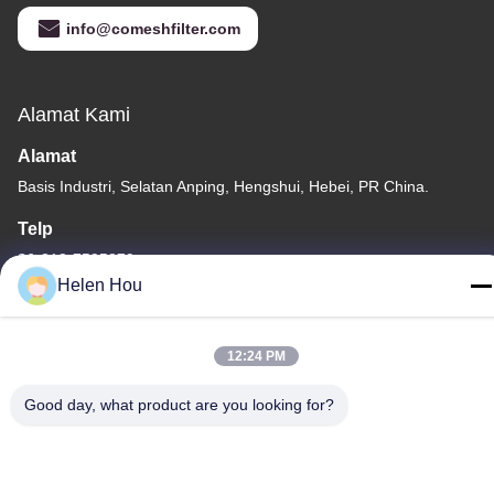
info@comeshfilter.com
Alamat Kami
Alamat
Basis Industri, Selatan Anping, Hengshui, Hebei, PR China.
Telp
86-318-7595879
Helen Hou
12:24 PM
Kebijakan Privasi
|
Sitemap
Good day, what product are you looking for?
Cina Kualitas Baik Jaring Sablon Poliester Pemasok. Hak cipta ©
-2026 Anping County Comesh Filter Co.,Ltd Semua hak
dilindungi.