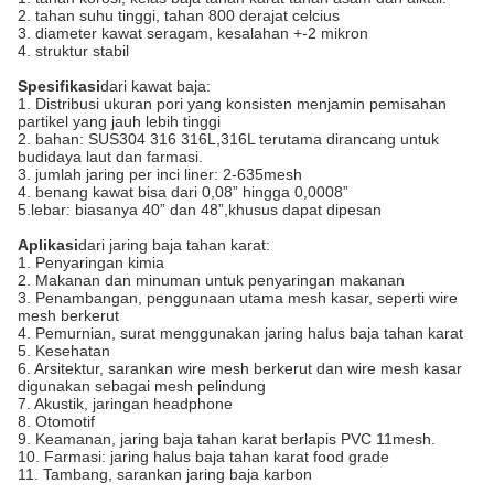
2. tahan suhu tinggi, tahan 800 derajat celcius
3. diameter kawat seragam, kesalahan +-2 mikron
4. struktur stabil
Spesifikasi
dari kawat baja:
1. Distribusi ukuran pori yang konsisten menjamin pemisahan
partikel yang jauh lebih tinggi
2. bahan: SUS304 316 316L,316L terutama dirancang untuk
budidaya laut dan farmasi.
3. jumlah jaring per inci liner: 2-635mesh
4. benang kawat bisa dari 0,08” hingga 0,0008”
5.lebar: biasanya 40” dan 48”,khusus dapat dipesan
Aplikasi
dari jaring baja tahan karat:
1. Penyaringan kimia
2. Makanan dan minuman untuk penyaringan makanan
3. Penambangan, penggunaan utama mesh kasar, seperti wire
mesh berkerut
4. Pemurnian, surat menggunakan jaring halus baja tahan karat
5. Kesehatan
6. Arsitektur, sarankan wire mesh berkerut dan wire mesh kasar
digunakan sebagai mesh pelindung
7. Akustik, jaringan headphone
8. Otomotif
9. Keamanan, jaring baja tahan karat berlapis PVC 11mesh.
10. Farmasi: jaring halus baja tahan karat food grade
11. Tambang, sarankan jaring baja karbon