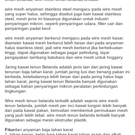
wire mesh anyaman stainless steel mengacu pada wire mesh
yang super halus, sehingga disebut juga kain kawat stainless
steel, mesh jenis ini biasanya digunakan untuk industri
penyaringan mikron, seperti penyaringan udara, filter cair dan
penyaringan padat kecil.
wire mesh anyaman berkerut mengacu pada wire mesh kasar.
diameter kawat mesh berkerut lebih besar dari pada anyaman
halus stainless steel, jadi wire mesh berkerut jika berkekuatan
tinggi, dapat digunakan sebagai pagar pelindung, layar
pengayakan tambang batubara dan wire mesh untuk hoggery.
Jaring kawat tenun Belanda adalah jenis lain dari jaring kawat
tenunan baja tahan karat, jumlah jaring lusi dan benang pakan ini
berbeda, ketebalannya lebih besar dari pada jaring halus baja
tahan karat, jaring kawat tenun Belanda banyak digunakan
sebagai bahan penyaringan mikron peralatan perlindungan
lingkungan.
Wire mesh tenun belanda terbalik adalah sejenis wire mesh
tenun belanda, jumlah mesh per inci kawat lungsin lebih banyak
dari pada kawat pakan, kemudian membentuk permukaan mesh
yang jauh lebih tebal. wire mesh tenun belanda terbalik banyak
digunakan sebagai mesin ekstruder plastik.
Fitur
dari anyaman baja tahan karat
1. tahan korosi, kelas baja tahan karat tahan asam dan alkali.