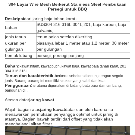
304 Layar Wire Mesh Berkerut Stainless Steel Pembukaan
Persegi untuk BBQ
Deskripsi
dari jaring baja tahan karat
:
SUS304 316 316L,304L,201, baja karbon, baja
bahan
galvanis,
jenis tenun
tenun polos setelah dikeriting
ukuran per
biasanya lebar 1 meter atau 1,2 meter, 30 meter
gulungan
per gulungan
bentuk lubang
persegi, persegi panjang
Bahan:
kawat hitam, kawat putih, kawat baja, kawat baja tahan karat, 201
304 316 316L
Tenun dan karakteristik:
berkerut sebelum ditenun, dengan segala
jenis. Barang-barang ini memiliki struktur yang stabil dan kuat.
Penggunaan:
terutama digunakan di bidang batu bara dan tambang,
bangunan dll.
Atasan datar
jaring kawat
Wajah bagian atas
jaring kawat
datar dan oleh karena itu
menawarkan permukaan penyangga optimal untuk jaring di
atasnya. Bagian bawah terdiri dari offset yang tidak akan
menghalangi aliran filtrat.