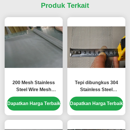
Produk Terkait
200 Mesh Stainless
Tepi dibungkus 304
Steel Wire Mesh
Stainless Steel
Dengan Penggunaan
anyaman Wire Mesh 16
Dapatkan Harga Terbaik
Industri Kimia Woven
Dapatkan Harga Terbaik
Mesh lebar 90mm
Wire