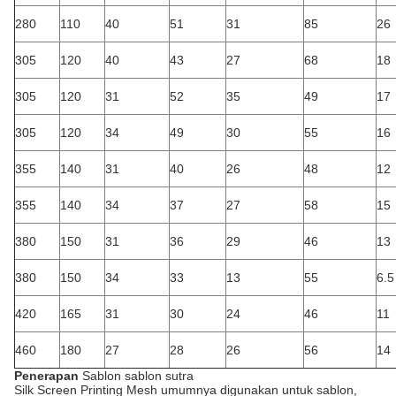
280
110
40
51
31
85
26
305
120
40
43
27
68
18
305
120
31
52
35
49
17
305
120
34
49
30
55
16
355
140
31
40
26
48
12
355
140
34
37
27
58
15
380
150
31
36
29
46
13
380
150
34
33
13
55
6.5
420
165
31
30
24
46
11
460
180
27
28
26
56
14
Penerapan
Sablon sablon sutra
Silk Screen Printing Mesh umumnya digunakan untuk sablon,