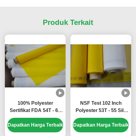
Produk Terkait
100% Polyester
NSF Test 102 Inch
Sertifikat FDA 54T - 64
Polyester 53T - 55 Silk
Sablon Jala Sutra untuk
Sablon Mesh untuk
Dapatkan Harga Terbaik
Pencetakan Elektronik
Dapatkan Harga Terbaik
Pencetakan Keramik