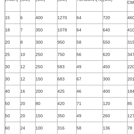
CM
15
6
400
1270
64
720
46
18
7
350
1078
64
640
41
20
8
300
950
58
550
31
25
10
250
750
56
620
34
30
12
250
583
49
450
22
30
12
150
683
67
300
20
40
16
200
425
46
400
18
50
20
80
420
71
120
85
50
20
150
350
49
260
12
60
24
100
316
58
136
78