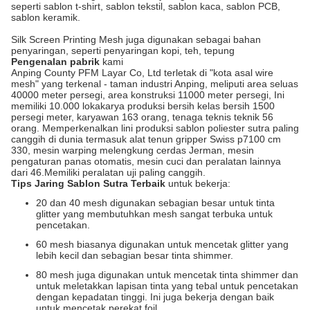
seperti sablon t-shirt, sablon tekstil, sablon kaca, sablon PCB,
sablon keramik.
Silk Screen Printing Mesh juga digunakan sebagai bahan
penyaringan, seperti penyaringan kopi, teh, tepung
Pengenalan pabrik
kami
Anping County PFM Layar Co, Ltd terletak di "kota asal wire
mesh" yang terkenal - taman industri Anping, meliputi area seluas
40000 meter persegi, area konstruksi 11000 meter persegi, Ini
memiliki 10.000 lokakarya produksi bersih kelas bersih 1500
persegi meter, karyawan 163 orang, tenaga teknis teknik 56
orang. Memperkenalkan lini produksi sablon poliester sutra paling
canggih di dunia termasuk alat tenun gripper Swiss p7100 cm
330, mesin warping melengkung cerdas Jerman, mesin
pengaturan panas otomatis, mesin cuci dan peralatan lainnya
dari 46.Memiliki peralatan uji paling canggih.
Tips Jaring Sablon Sutra Terbaik
untuk bekerja:
20 dan 40 mesh digunakan sebagian besar untuk tinta
glitter yang membutuhkan mesh sangat terbuka untuk
pencetakan.
60 mesh biasanya digunakan untuk mencetak glitter yang
lebih kecil dan sebagian besar tinta shimmer.
80 mesh juga digunakan untuk mencetak tinta shimmer dan
untuk meletakkan lapisan tinta yang tebal untuk pencetakan
dengan kepadatan tinggi. Ini juga bekerja dengan baik
untuk mencetak perekat foil.