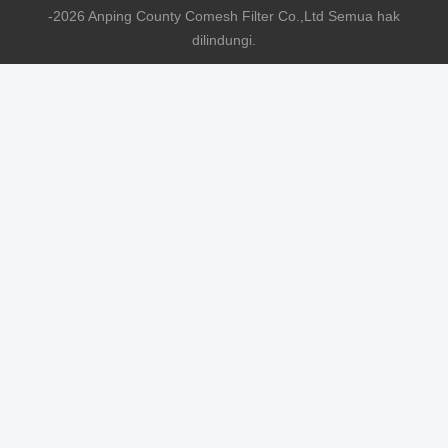
-2026 Anping County Comesh Filter Co.,Ltd Semua hak
dilindungi.