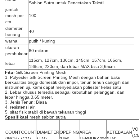
Sablon Sutra untuk Pencetakan Tekstil
jumlah
mesh per
100
cm
diameter
40
benang
warna
putih / kuning
ukuran
60 mikron
pembukaan
115cm, 127cm, 136cm, 145cm, 157cm, 165cm,
lebar
188cm, 220cm, dan lebar MAX bisa 3,65cm.
Fitur
Silk Screen Printing Mesh:
1. Polyester Silk Screen Printing Mesh dengan bahan baku
berkualitas tinggi domestik dan impor, tenun tenun canggih dan
instrumen uji, kami dapat menyediakan poliester kelas satu
2. Lebar khusus tersedia sebagai kebutuhan pelanggan, dan
lebar hingga 3,65 meter.
3. Jenis Tenun: Biasa
4. resistensi air.
5. sifat fisik stabil di bawah tekanan tinggi
Spesifikasi
mesh sablon sutra
VO
COUNT
COUNT
DIAMETER
OPEPING
AREA
KETEBALAN
(CM
(INCH)
(CM)
(UM)
(UM)
TERBUKA(%)
(UM)