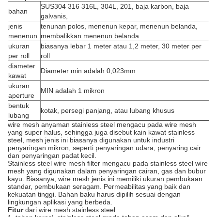
SUS304 316 316L, 304L, 201, baja karbon, baja
bahan
galvanis,
jenis
tenunan polos, menenun kepar, menenun belanda,
menenun
membalikkan menenun belanda
ukuran
biasanya lebar 1 meter atau 1,2 meter, 30 meter per
per roll
roll
diameter
Diameter min adalah 0,023mm
kawat
ukuran
MIN adalah 1 mikron
aperture
bentuk
kotak, persegi panjang, atau lubang khusus
lubang
wire mesh anyaman stainless steel mengacu pada wire mesh
yang super halus, sehingga juga disebut kain kawat stainless
steel, mesh jenis ini biasanya digunakan untuk industri
penyaringan mikron, seperti penyaringan udara, penyaring cair
dan penyaringan padat kecil.
Stainless steel wire mesh filter mengacu pada stainless steel wire
mesh yang digunakan dalam penyaringan cairan, gas dan bubur
kayu. Biasanya, wire mesh jenis ini memiliki ukuran pembukaan
standar, pembukaan seragam. Permeabilitas yang baik dan
kekuatan tinggi. Bahan baku harus dipilih sesuai dengan
lingkungan aplikasi yang berbeda.
Fitur
dari wire mesh stainless steel