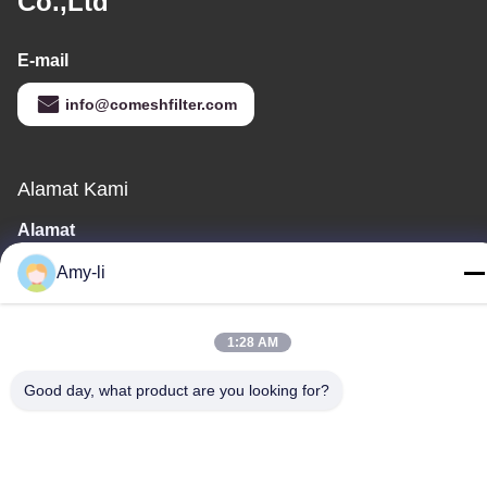
Co.,Ltd
E-mail
info@comeshfilter.com
Alamat Kami
Alamat
Basis Industri, Selatan Anping, Hengshui, Hebei, PR China.
Amy-li
Telp
86-318-7595879
1:28 AM
Good day, what product are you looking for?
Kebijakan Privasi
|
Sitemap