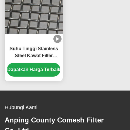
Suhu Tinggi Stainless
Steel Kawat Filter
Anyaman Berkerut BBQ
Dapatkan Harga Terbaik
Barbekyu Dilas Mesh
Saringan Tahan Air
Layar 0.5 Mm 304
Hubungi Kami
Anping County Comesh Filter