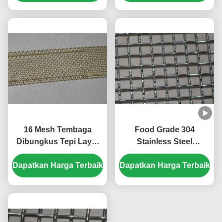
Wire
16 Mesh Tembaga
Food Grade 304
Dibungkus Tepi Layar
Stainless Steel
Stainless Steel Wire
Anyaman Crimped Wire
Dapatkan Harga Terbaik
Mesh Lebar 40mm
Dapatkan Harga Terbaik
Filter Speaker Grill
Layar Mesh untuk
Panggang 1 10 11 40
300 500 Mikron