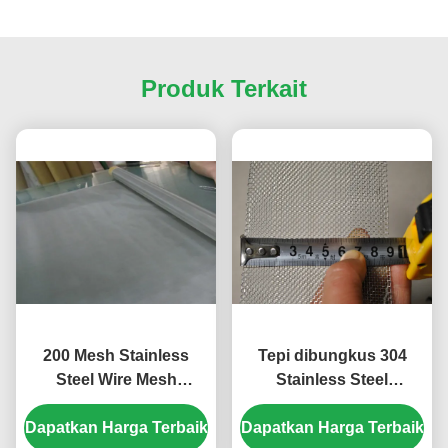
Produk Terkait
200 Mesh Stainless
Tepi dibungkus 304
Steel Wire Mesh
Stainless Steel
Dengan Penggunaan
anyaman Wire Mesh 16
Dapatkan Harga Terbaik
Industri Kimia Woven
Dapatkan Harga Terbaik
Mesh lebar 90mm