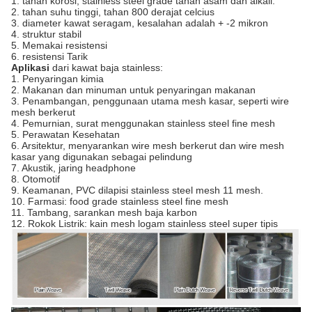
1. tahan korosi, stainless steel grade tahan asam dan alkali.
2. tahan suhu tinggi, tahan 800 derajat celcius
3. diameter kawat seragam, kesalahan adalah + -2 mikron
4. struktur stabil
5. Memakai resistensi
6. resistensi Tarik
Aplikasi
dari kawat baja stainless:
1. Penyaringan kimia
2. Makanan dan minuman untuk penyaringan makanan
3. Penambangan, penggunaan utama mesh kasar, seperti wire
mesh berkerut
4. Pemurnian, surat menggunakan stainless steel fine mesh
5. Perawatan Kesehatan
6. Arsitektur, menyarankan wire mesh berkerut dan wire mesh
kasar yang digunakan sebagai pelindung
7. Akustik, jaring headphone
8. Otomotif
9. Keamanan, PVC dilapisi stainless steel mesh 11 mesh.
10. Farmasi: food grade stainless steel fine mesh
11. Tambang, sarankan mesh baja karbon
12. Rokok Listrik: kain mesh logam stainless steel super tipis