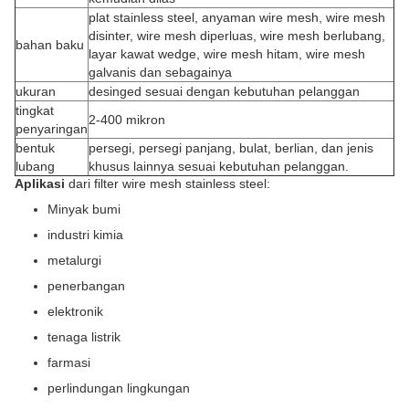
plat stainless steel, anyaman wire mesh, wire mesh
disinter, wire mesh diperluas, wire mesh berlubang,
bahan baku
layar kawat wedge, wire mesh hitam, wire mesh
galvanis dan sebagainya
ukuran
desinged sesuai dengan kebutuhan pelanggan
tingkat
2-400 mikron
penyaringan
bentuk
persegi, persegi panjang, bulat, berlian, dan jenis
lubang
khusus lainnya sesuai kebutuhan pelanggan.
Aplikasi
dari filter wire mesh stainless steel:
Minyak bumi
industri kimia
metalurgi
penerbangan
elektronik
tenaga listrik
farmasi
perlindungan lingkungan