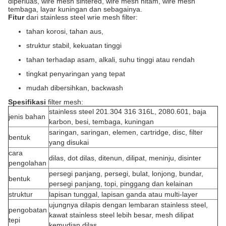
diperluas, wire mesh sintered, wire mesh hitam, wire mesh
tembaga, layar kuningan dan sebagainya.
Fitur
dari stainless steel wrie mesh filter:
tahan korosi, tahan aus,
struktur stabil, kekuatan tinggi
tahan terhadap asam, alkali, suhu tinggi atau rendah
tingkat penyaringan yang tepat
mudah dibersihkan, backwash
Spesifikasi
filter mesh:
stainless steel 201.304 316 316L, 2080.601, baja
jenis bahan
karbon, besi, tembaga, kuningan
saringan, saringan, elemen, cartridge, disc, filter
bentuk
yang disukai
cara
dilas, dot dilas, ditenun, dilipat, meninju, disinter
pengolahan
persegi panjang, persegi, bulat, lonjong, bundar,
bentuk
persegi panjang, topi, pinggang dan kelainan
struktur
lapisan tunggal, lapisan ganda atau multi-layer
ujungnya dilapis dengan lembaran stainless steel,
pengobatan
kawat stainless steel lebih besar, mesh dilipat
tepi
kemudian dilas