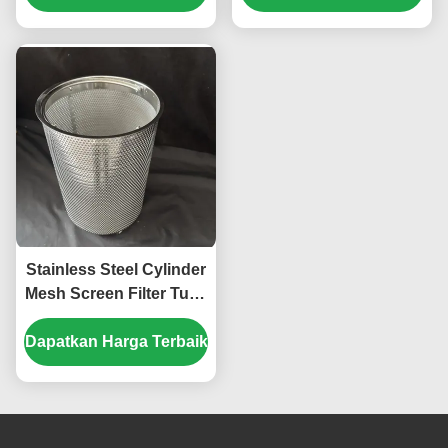
Custom Logo Gold
Tube/Perforated
Color dan Electrolytic
Strainer Basket
Polishing
Stainless Steel Cylinder
Mesh Screen Filter Tube
Woven Wire Mesh
Dapatkan Harga Terbaik
Strainer Round
Perforated Filter Basket