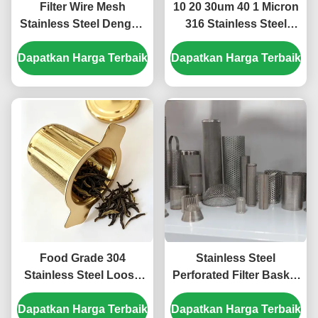
Filter Wire Mesh
10 20 30um 40 1 Micron
Stainless Steel Dengan
316 Stainless Steel
Saringan Mesh Untuk
Sintered Filter Mesh Plat
Dapatkan Harga Terbaik
Filtrasi Sereal
Dapatkan Harga Terbaik
Berlubang
Food Grade 304
Stainless Steel
Stainless Steel Loose
Perforated Filter Basket
Leaf Tea Infuser
Pipe/Wire Mesh
Dapatkan Harga Terbaik
Strainer dengan
Dapatkan Harga Terbaik
Cylinder Filter