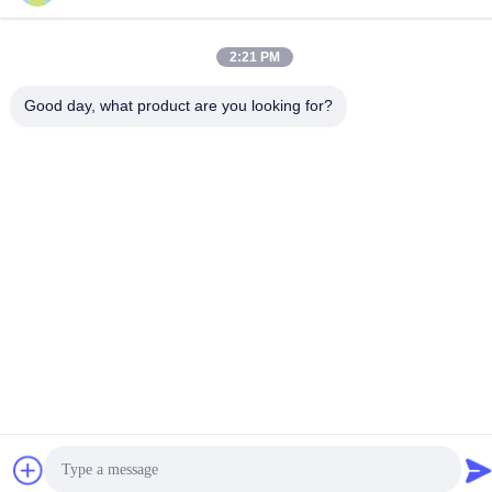
86-318-7595879
2:21 PM
Good day, what product are you looking for?
Kebijakan Privasi
|
Sitemap
Cina Kualitas Baik Jaring Sablon Poliester Pemasok. Hak cipta ©
-2026 Anping County Comesh Filter Co.,Ltd Semua hak
dilindungi.