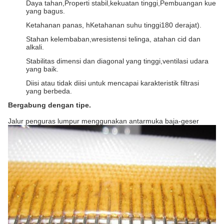
Daya tahan,
Properti stabil
,
kekuatan tinggi
,
Pembuangan kue
yang bagus.
Ketahanan panas, h
Ketahanan suhu tinggi
180 derajat
)
.
S
tahan kelembaban
,
w
resistensi telinga
,
a
tahan cid dan
alkali
.
Stabilitas dimensi dan diagonal yang tinggi
,
ventilasi udara
yang baik
.
Diisi atau tidak diisi untuk mencapai karakteristik filtrasi
yang berbeda.
Bergabung dengan tipe.
Jalur penguras lumpur menggunakan antarmuka baja-geser