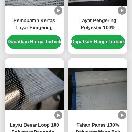
Pembuatan Kertas
Layar Pengering
Layar Pengering
Polyester 100%
Polyester / Spiral Wire
Kekuatan Tinggi Untuk
Dapatkan Harga Terbaik
Conveyor Belt Mesh
Dapatkan Harga Terbaik
Conveyor Wire Mesh
Disesuaikan
Belt
Layar Besar Loop 100
Tahan Panas 100%