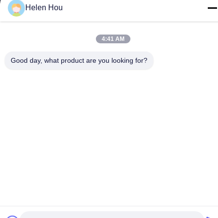
Helen Hou
Telp
86-318-7595879
4:41 AM
Good day, what product are you looking for?
Kebijakan Privasi
|
Sitemap
Cina Kualitas Baik Jaring Sablon Poliester Pemasok. Hak cipta ©
-2026 Anping County Comesh Filter Co.,Ltd Semua hak
dilindungi.