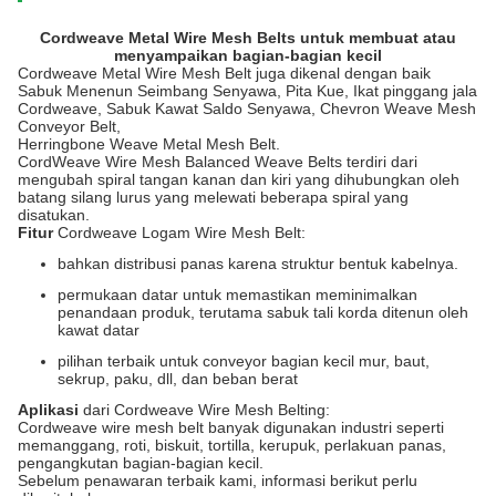
Cordweave Metal Wire Mesh Belts untuk membuat atau
menyampaikan bagian-bagian kecil
Cordweave Metal Wire Mesh Belt juga dikenal dengan baik
Sabuk Menenun Seimbang Senyawa, Pita Kue, Ikat pinggang jala
Cordweave, Sabuk Kawat Saldo Senyawa, Chevron Weave Mesh
Conveyor Belt,
Herringbone Weave Metal Mesh Belt.
CordWeave Wire Mesh Balanced Weave Belts terdiri dari
mengubah spiral tangan kanan dan kiri yang dihubungkan oleh
batang silang lurus yang melewati beberapa spiral yang
disatukan.
Fitur
Cordweave Logam Wire Mesh Belt:
bahkan distribusi panas karena struktur bentuk kabelnya.
permukaan datar untuk memastikan meminimalkan
penandaan produk, terutama sabuk tali korda ditenun oleh
kawat datar
pilihan terbaik untuk conveyor bagian kecil mur, baut,
sekrup, paku, dll, dan beban berat
Aplikasi
dari Cordweave Wire Mesh Belting:
Cordweave wire mesh belt banyak digunakan industri seperti
memanggang, roti, biskuit, tortilla, kerupuk, perlakuan panas,
pengangkutan bagian-bagian kecil.
Sebelum penawaran terbaik kami, informasi berikut perlu