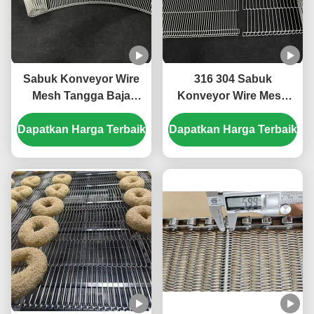
Sabuk Konveyor Wire
316 304 Sabuk
Mesh Tangga Baja
Konveyor Wire Mesh
Tahan Karat Tautan
Fleksibel Stainless Steel
Dapatkan Harga Terbaik
Rantai Enrobing Coklat
Dapatkan Harga Terbaik
untuk Memanggang &
untuk Memanggang
Memproses Makanan
Oven