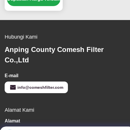
Untuk Peralatan
Pengeringan Dan
Tungku Kontinyu
Hubungi Kami
Anping County Comesh Filter
Co.,Ltd
E-mail
info@comeshfilter.com
Alamat Kami
Alamat
Basis Industri, Selatan Anping, Hengshui, Hebei, PR China.