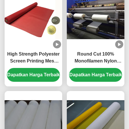
High Strength Polyester
Round Cut 100%
Screen Printing Mesh
Monofilamen Nylon
Dalam 40um
Filter Screen Mesh Disc
Dapatkan Harga Terbaik
Kemantapan Kimia
Dapatkan Harga Terbaik
Untuk Filter Air
yang Luar Biasa