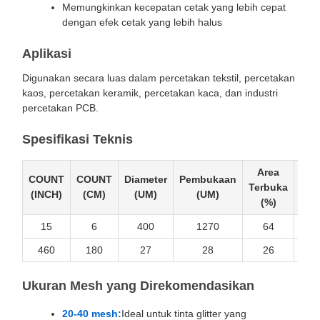
Memungkinkan kecepatan cetak yang lebih cepat
dengan efek cetak yang lebih halus
Aplikasi
Digunakan secara luas dalam percetakan tekstil, percetakan
kaos, percetakan keramik, percetakan kaca, dan industri
percetakan PCB.
Spesifikasi Teknis
Area
COUNT
COUNT
Diameter
Pembukaan
Ket
Terbuka
(INCH)
(CM)
(UM)
(UM)
(
(%)
15
6
400
1270
64
460
180
27
28
26
Ukuran Mesh yang Direkomendasikan
20-40 mesh:
Ideal untuk tinta glitter yang