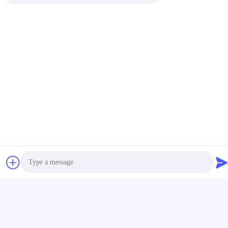
Modulus Poliester
Tinggi, Mesh Layar
Dapatkan Harga Terbaik
Sutra Untuk
Pencetakan Kaos
Hubungi Kami
Anping County Comesh Filter
Co.,Ltd
E-mail
info@comeshfilter.com
Photo