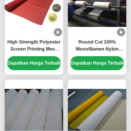
High Strength Polyester
Round Cut 100%
Screen Printing Mesh
Monofilamen Nylon
Dalam 40um
Filter Screen Mesh Disc
Dapatkan Harga Terbaik
Kemantapan Kimia
Dapatkan Harga Terbaik
Untuk Filter Air
yang Luar Biasa