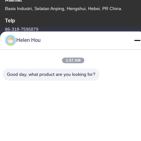
Basis Industri, Selatan Anping, Hengshui, Hebei, PR China.
Telp
86-318-7595879
Helen Hou
1:57 AM
Kebijakan Privasi
|
Sitemap
Good day, what product are you looking for?
Cina Kualitas Baik Jaring Sablon Poliester Pemasok. Hak cipta ©
-2026 Anping County Comesh Filter Co.,Ltd Semua hak
dilindungi.