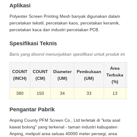
Aplikasi
Polyester Screen Printing Mesh banyak digunakan dalam
percetakan tekstil, percetakan kaos, percetakan keramik,
percetakan kaca dan industri percetakan PCB.
Spesifikasi Teknis
Baris yang disorot menunjukkan spesifikasi untuk produk ini
Area
COUNT
COUNT
Diameter
Pembukaan
Ket
Terbuka
(INCH)
(CM)
(UM)
(UM)
(
(%)
380
150
34
33
13
Pengantar Pabrik
Anping County PFM Screen Co., Ltd terletak di "kota asal
kawat bolong" yang terkenal - taman industri kabupaten
Anping, meliputi area seluas 40000 meter persegi, area