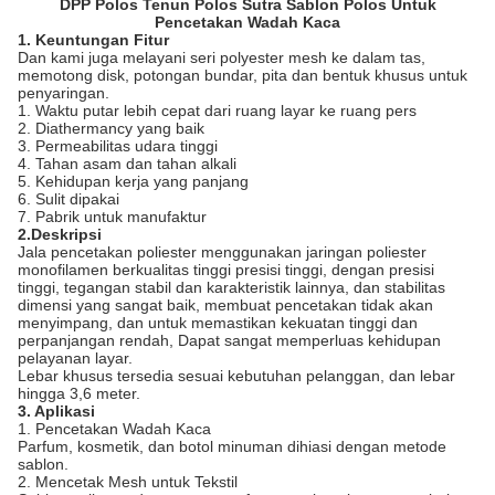
DPP Polos Tenun Polos Sutra Sablon Polos Untuk
Pencetakan Wadah Kaca
1. Keuntungan Fitur
Dan kami juga melayani seri polyester mesh ke dalam tas,
memotong disk, potongan bundar, pita dan bentuk khusus untuk
penyaringan.
1. Waktu putar lebih cepat dari ruang layar ke ruang pers
2. Diathermancy yang baik
3. Permeabilitas udara tinggi
4. Tahan asam dan tahan alkali
5. Kehidupan kerja yang panjang
6. Sulit dipakai
7. Pabrik untuk manufaktur
2.Deskripsi
Jala pencetakan poliester menggunakan jaringan poliester
monofilamen berkualitas tinggi presisi tinggi, dengan presisi
tinggi, tegangan stabil dan karakteristik lainnya, dan stabilitas
dimensi yang sangat baik, membuat pencetakan tidak akan
menyimpang, dan untuk memastikan kekuatan tinggi dan
perpanjangan rendah, Dapat sangat memperluas kehidupan
pelayanan layar.
Lebar khusus tersedia sesuai kebutuhan pelanggan, dan lebar
hingga 3,6 meter.
3. Aplikasi
1. Pencetakan Wadah Kaca
Parfum, kosmetik, dan botol minuman dihiasi dengan metode
sablon.
2. Mencetak Mesh untuk Tekstil