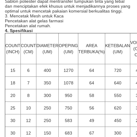
Sablon poliester dapat mentransfer tumpukan tinta yang tebal
dan menciptakan efek khusus untuk menjadikannya proses yang
optimal untuk mencetak pakaian komersial berkualitas tinggi.
3. Mencetak Mesh untuk Kaca
Pencetakan alat gelas farmasi
Pencetakan alat rumah.
4. Spesifikasi
VO
COUNT
COUNT
DIAMETER
OPEPING
AREA
KETEBALAN
(
(INCH)
(CM)
(UM)
(UM)
TERBUKA(%)
(UM)
C
15
6
400
1270
64
720
18
7
350
1078
64
640
20
8
300
950
58
550
25
10
250
750
56
620
30
12
250
583
49
450
30
12
150
683
67
300