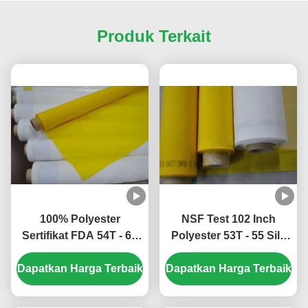
Produk Terkait
100% Polyester
NSF Test 102 Inch
Sertifikat FDA 54T - 64
Polyester 53T - 55 Silk
Sablon Jala Sutra untuk
Sablon Mesh untuk
Dapatkan Harga Terbaik
Pencetakan Elektronik
Dapatkan Harga Terbaik
Pencetakan Keramik