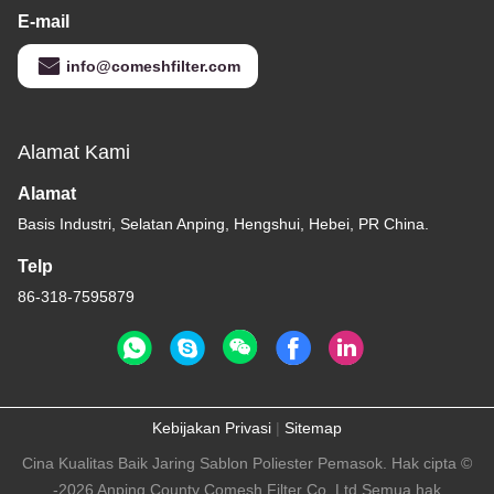
E-mail
info@comeshfilter.com
Alamat Kami
Alamat
Basis Industri, Selatan Anping, Hengshui, Hebei, PR China.
Telp
86-318-7595879
Kebijakan Privasi
|
Sitemap
Cina Kualitas Baik Jaring Sablon Poliester Pemasok. Hak cipta ©
-2026 Anping County Comesh Filter Co.,Ltd Semua hak